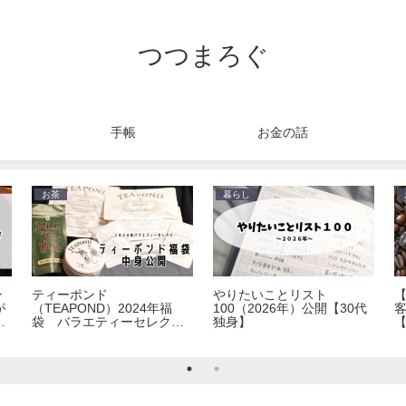
つつまろぐ
手帳
お金の話
お茶
暮らし
ン
ティーポンド
やりたいことリスト
が
（TEAPOND）2024年福
100（2026年）公開【30代
袋 バラエティーセレクト
独身】
【
中身公開！
5