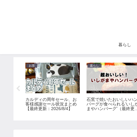
暮らし
お茶
暮らし
ディのお
カルディの周年セール、お
石窯で焼いたおいしいハ
とめ
客様感謝セール状況まとめ
バーグが食べられる’いし
終更新：
【最終更新：2026/8/4】
まやハンバーグ’（最終更
新：2025/8/2）