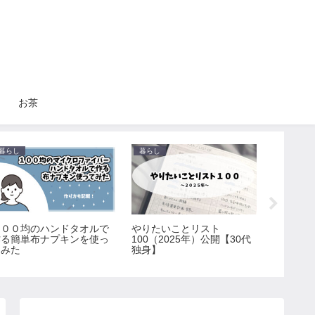
お茶
暮らし
暮らし
お茶
１００均のハンドタオルで
やりたいことリスト
【最新情
作る簡単布ナプキンを使っ
100（2025年）公開【30代
客様感謝
てみた
独身】
【2026
5/31）