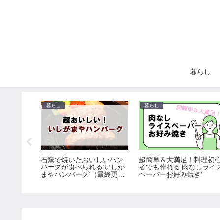
暮らし
暮らし
暮らし
石窯で焼いたおいしいハン
超簡単＆大満足！料理初
24年福
バーグが食べられる’いしが
者でも作れる’肉なしライ
セレクト
まやハンバーグ’（最終更
ペーパーお好み焼き’
新：2025/8/2）