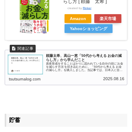
らし方 [ 頼藤 太希 ]
created by
Rinker
Amazon
楽天市場
Yahooショッピング
頼藤太希、高山一恵「50代から考える お金の減
らし方」から学んだこと
資産形成をすることばかりに囚われている自分の頭に’お金
を減らす方法’を叩き込むために、「50代から考える お金
の減らし方」を購入しました。当記事では、日本人に合っ
た幸せなお金の減らし方について書かれたこの本から学ん
だことをまとめます。「50...
2025.08.16
tsutsumalog.com
貯蓄