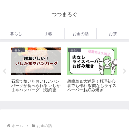
つつまろぐ
暮らし
手帳
お金の話
お茶
暮らし
暮らし
暮
お
石窯で焼いたおいしいハン
超簡単＆大満足！料理初心
や
バーグが食べられる’いしが
者でも作れる’肉なしライス
1
：
まやハンバーグ’（最終更
ペーパーお好み焼き’
独
新：2025/8/2）
ホーム
お金の話