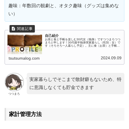
趣味：年数回の観劇と、オタク趣味（グッズは集めな
い）
自己紹介
お茶と食と手帳を楽しむ30代女（独身）ですつつまろつつ
まろと申します！30代後半独身実家暮らし（性別：女）で
す（そろそろ一人暮らし予定）。主に食（お茶）と手帳が
趣味の30代独身（女）です。少々オタ活（2.5次元舞台な
ど）も楽しんでいます。 ...
2024.09.09
tsutsumalog.com
実家暮らしでそこまで散財癖もないため、特
に意識しなくても貯金できます
つつまろ
家計管理方法