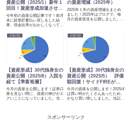
資産公開（2025/1）新年１
の資産増減（2025年）
回目！資産形成加速させて
2025年１年の資産増減をまとめ
いく！【準富裕層】
ました！2025年はブログで、毎
今年初の資産公開記事です！前月
月の資産状況を公開しました。当
末に財形貯蓄払い戻しをした結
記事では、’2024/12’と’2025/12’の
果、現金比率がおかしくなってい
資産状況をチェックし、2025年
る円グラフを公開します！つつま
の資産形成について振り返りま
ろ前月分は下記記事で公開してい
お金の話
お金の話
す。自己紹介年齢：アラフォー
ます！ 自己紹介年齢：アラフォ
（30代...
ー（30代後半）独身女年収（額
面）：600万居住地、職場：首
都...
【資産形成】30代独身女の
【資産形成】30代独身女の
資産公開（2025/8）入院を
資産公開（2025/5） 評価
経て【準富裕層】
額回復！サイドFIREが見
えてきた【準富裕層】
今月の資産を公開します！証券口
今月の資産を公開します！2025/4
座を見ない間に、資産の伸びがエ
は買い時がたくさんあったため、
グいことになっていました。当記
かなり買い増ししました。当記事
事では、投資信託の評価額も画像
では、買い増し銘柄（投資信託）
付きで掲載しています。投資期間
と買い増し理由を紹介します。↓
や相場により、評価額は大きく変
前回分（2025/3）↓次月分
スポンサーリンク
動しますが、気になる方はぜひ以
（2025/6） 自己紹介年齢：アラ
下ご確認ください。前月分はこ
フォー（30代後半...
ち...