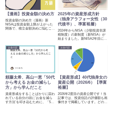
【漫画】投資金額の決め方
2025年の資産形成方針
（独身アラフォー女性（30
投資金額の決め方（漫画）新
代後半）、準富裕層）
NISAは投資金額上限が上がった
関係で、積立金額決めに悩むこと
2024年からNISA（少額投資非課
もあるかと思います。つみたて
税制度）の新制度（新NISA）が
NISA（2018～2023年）は、年40
始まりました。新NISA2年目に向
万円が上限だったため、金額で悩
けて、来年の資産形成方針を検討
む幅が狭くてやりやすかったで
したので記事にまとめました。ま
お金の話
お金の話
す。 NISA口座は楽天...
た、2024年はiDecoを開始し、
2024年12月施行の法改正により
iDec...
頼藤太希、高山一恵「50代
【資産形成】40代独身女の
から考える お金の減らし
資産公開（2026/6）【準富
方」から学んだこと
裕層】
資産形成をすることばかりに囚わ
2026年2度目の資産公開です！当
れている自分の頭に’お金を減ら
記事では、投資信託の評価額も画
す方法’を叩き込むために、「50
像付きで掲載しています。どのよ
代から考える お金の減らし方」
うに資産変動しているかなど、何
を購入しました。当記事では、日
らかの参考になれば幸いです。前