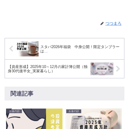
つつまろ
スタバ2026年福袋 中身公開！限定タンブラー
は…
【資産形成】2025年10～12月の家計簿公開（独
身30代後半女_実家暮らし）
関連記事
お金の話
お金の話