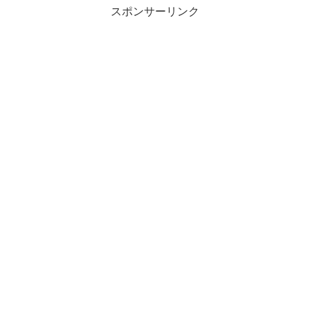
本人に合った幸せなお金の減らし
回分はこちら 自己紹介年齢：
スポンサーリンク
方について書かれたこの本から学
40代独身女年収（額面）：600～
んだことをまとめます。「50...
650万居住地、職場：首...