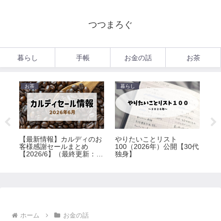
つつまろぐ
暮らし
手帳
お金の話
お茶
お茶
暮らし
暮
【最新情報】カルディのお
やりたいことリスト
超
0代
客様感謝セールまとめ
100（2026年）公開【30代
者
【2026/6】（最終更新：
独身】
ペ
6/30）
ホーム
お金の話