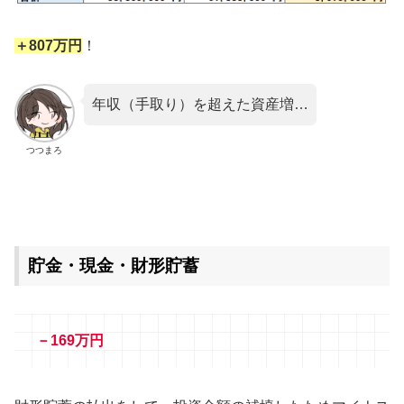
＋807万円
！
年収（手取り）を超えた資産増…
つつまろ
貯金・現金・財形貯蓄
－169万
円